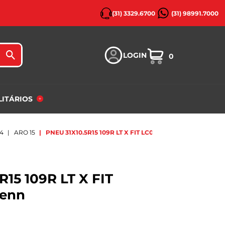
(31) 3329.6700
(31) 98991.7000
LOGIN
0
ILITÁRIOS
X4
ARO 15
PNEU 31X10.5R15 109R LT X FIT LC01 AT LAUFENN
R15 109R LT X FIT
fenn