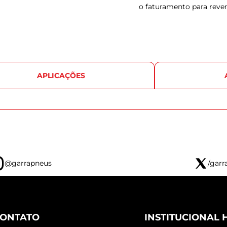
o faturamento para reve
APLICAÇÕES
@garrapneus
/garr
ONTATO
INSTITUCIONAL 