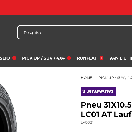
SSEIO
PICK UP / SUV / 4X4
RUNFLAT
VAN E UT
HOME
PICK UP / SUV / 4
Pneu 31X10.5
LC01 AT Lau
LA0021