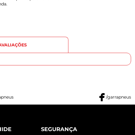
nda.
AVALIAÇÕES
apneus
/garrapneus
HIDE
SEGURANÇA