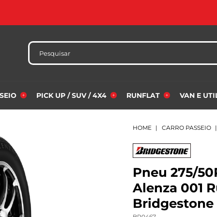
SSEIO
PICK UP / SUV / 4X4
RUNFLAT
VAN E UT
HOME
CARRO PASSEIO
Pneu 275/50
Alenza 001 
Bridgestone
BR0467