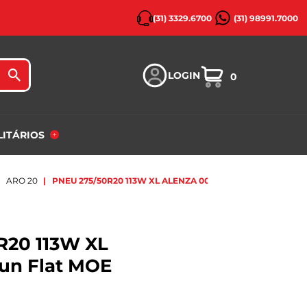
(31) 3329.6700
(31) 98991.7000
LOGIN
0
ILITÁRIOS
ARO 20
PNEU 275/50R20 113W XL ALENZA 001 RUN FLAT MOE BRI
R20 113W XL
Run Flat MOE