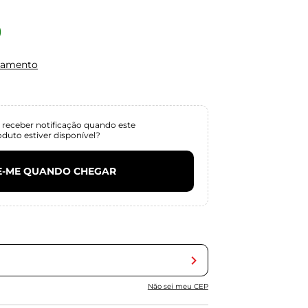
0
gamento
 receber notificação quando este
oduto estiver disponível?
E-ME QUANDO CHEGAR
Não sei meu CEP