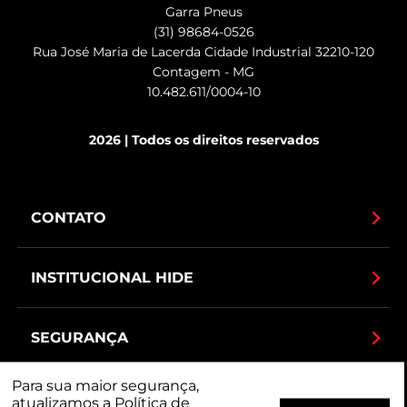
Garra Pneus
(31) 98684-0526
Rua José Maria de Lacerda Cidade Industrial 32210-120
Contagem - MG
10.482.611/0004-10
2026 | Todos os direitos reservados
CONTATO
INSTITUCIONAL HIDE
SEGURANÇA
Para sua maior segurança,
MEIOS DE PAGAMENTO
atualizamos a
Política de