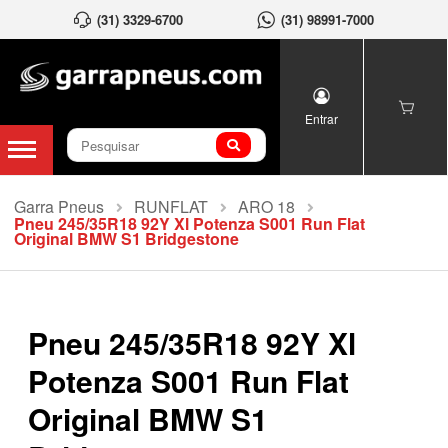
(31) 3329-6700
(31) 98991-7000
Entrar
Garra Pneus
RUNFLAT
ARO 18
Pneu 245/35R18 92Y Xl Potenza S001 Run Flat
Original BMW S1 Bridgestone
Pneu 245/35R18 92Y Xl
Potenza S001 Run Flat
Original BMW S1