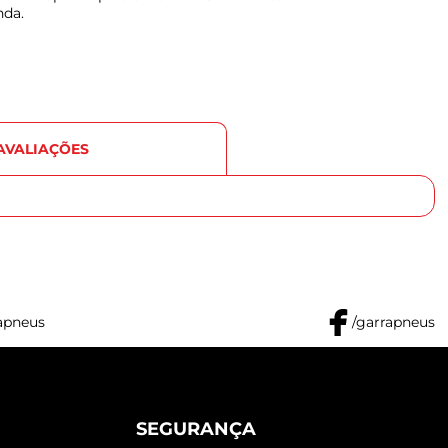
nda.
AVALIAÇÕES
apneus
/garrapneus
SEGURANÇA