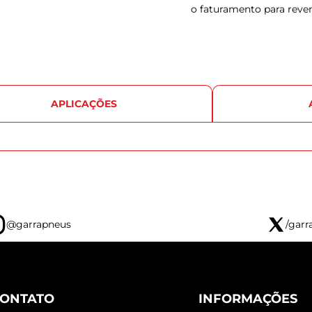
o faturamento para reve
APLICAÇÕES
@garrapneus
/garr
ONTATO
INFORMAÇÕES