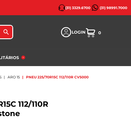
(31) 3329.6700
(31) 98991.7000
LOGIN
0
ILITÁRIOS
S
ARO 15
PNEU 225/70R15C 112/110R CV5000 FIRESTONE
15C 112/110R
stone