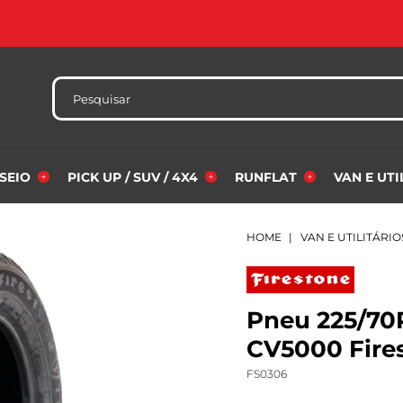
SSEIO
PICK UP / SUV / 4X4
RUNFLAT
VAN E UT
HOME
VAN E UTILITÁRIO
Pneu 225/70R
CV5000 Fire
FS0306