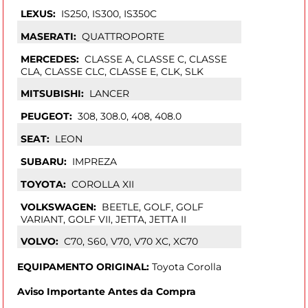
LEXUS:
IS250, IS300, IS350C
MASERATI:
QUATTROPORTE
MERCEDES:
CLASSE A, CLASSE C, CLASSE
CLA, CLASSE CLC, CLASSE E, CLK, SLK
MITSUBISHI:
LANCER
PEUGEOT:
308, 308.0, 408, 408.0
SEAT:
LEON
SUBARU:
IMPREZA
TOYOTA:
COROLLA XII
VOLKSWAGEN:
BEETLE, GOLF, GOLF
VARIANT, GOLF VII, JETTA, JETTA II
VOLVO:
C70, S60, V70, V70 XC, XC70
EQUIPAMENTO ORIGINAL:
Toyota Corolla
Aviso Importante Antes da Compra