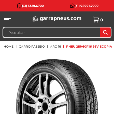
(31) 3329.6700
(31) 98991.7000
0
HOME
CARRO PASSEIO
ARO 16
PNEU 215/60R16 95V ECOPIA