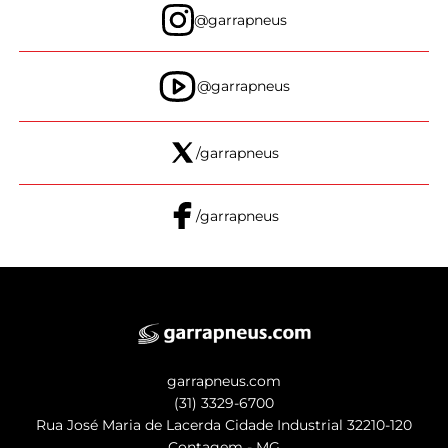
@garrapneus
@garrapneus
/garrapneus
/garrapneus
garrapneus.com
(31) 3329-6700
Rua José Maria de Lacerda Cidade Industrial 32210-120
Contagem - MG