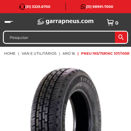
(31) 3329.6700
(31) 98991.7000
0
HOME
VAN E UTILITÁRIOS
ARO 16
PNEU 195/75R16C 107/105