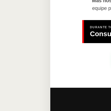
Mas nos
equipe 
DURANTE T
Consu