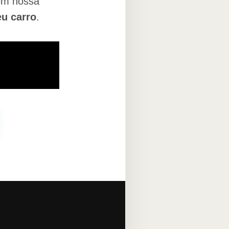
com nossa
eu carro
.