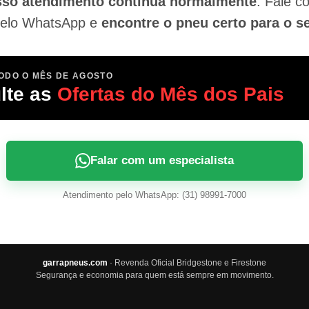
so atendimento continua normalmente
. Fale 
pelo WhatsApp e
encontre o pneu certo para o s
ODO O MÊS DE AGOSTO
lte as
Ofertas do Mês dos Pais
Falar com um especialista
Atendimento pelo WhatsApp: (31) 98991-7000
garrapneus.com
· Revenda Oficial Bridgestone e Firestone
Segurança e economia para quem está sempre em movimento.