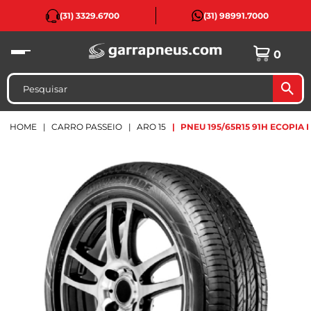
(31) 3329.6700
(31) 98991.7000
0
HOME
CARRO PASSEIO
ARO 15
PNEU 195/65R15 91H ECOPIA