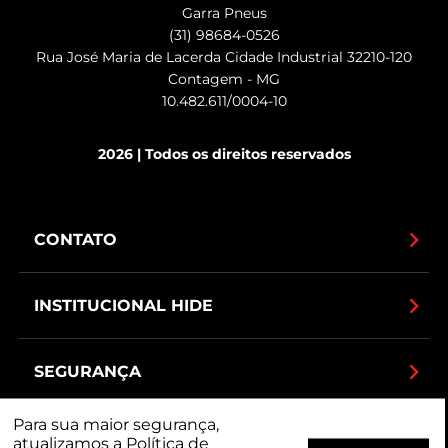
Garra Pneus
(31) 98684-0526
Rua José Maria de Lacerda Cidade Industrial 32210-120
Contagem - MG
10.482.611/0004-10
2026 | Todos os direitos reservados
CONTATO
INSTITUCIONAL HIDE
SEGURANÇA
Para sua maior segurança,
MEIOS DE PAGAMENTO
atualizamos a
Política de