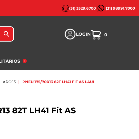
(31) 3329.6700
(31) 98991.7000
LOGIN
0
ILITÁRIOS
ARO 13
PNEU 175/70R13 82T LH41 FIT AS LAUFENN
13 82T LH41 Fit AS