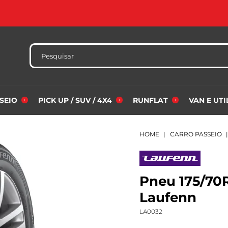
SSEIO
PICK UP / SUV / 4X4
RUNFLAT
VAN E UT
HOME
CARRO PASSEIO
Pneu 175/70R
Laufenn
LA0032