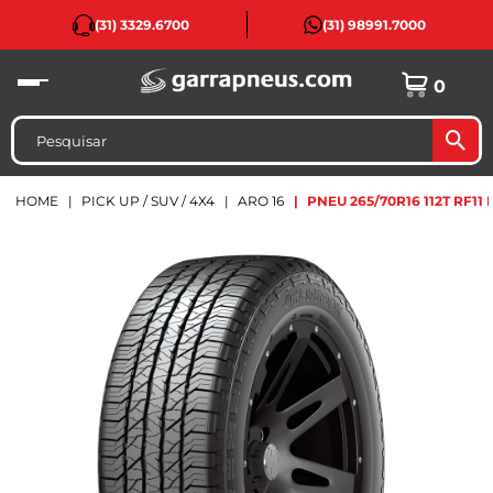
(31) 3329.6700
(31) 98991.7000
0
HOME
PICK UP / SUV / 4X4
ARO 16
PNEU 265/70R16 112T RF