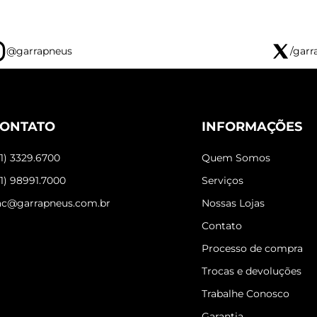
@garrapneus
/garr
ONTATO
INFORMAÇÕES
31) 3329.6700
Quem Somos
31) 98991.7000
Serviços
ac@garrapneus.com.br
Nossas Lojas
Contato
Processo de compra
Trocas e devoluções
Trabalhe Conosco
Garantia