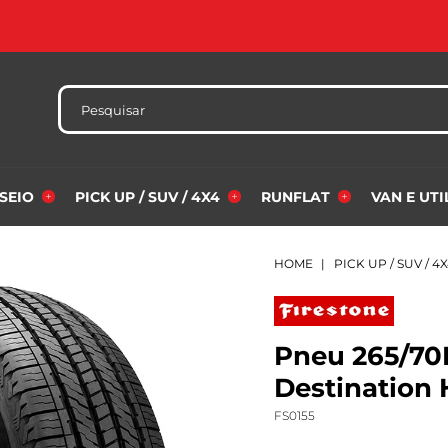
SSEIO
PICK UP / SUV / 4X4
RUNFLAT
VAN E UT
HOME
PICK UP / SUV / 4
Pneu 265/70R
Destination 
FS0155