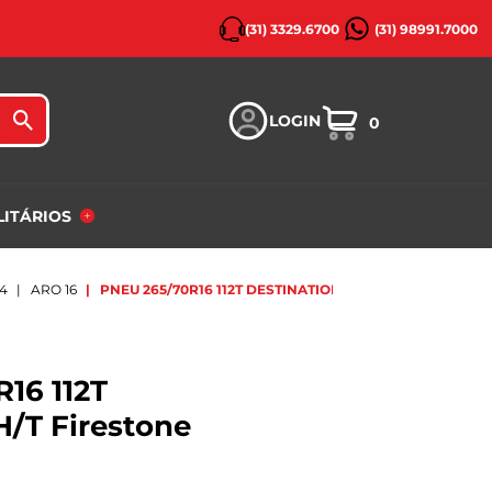
(31) 3329.6700
(31) 98991.7000
LOGIN
0
ILITÁRIOS
X4
ARO 16
PNEU 265/70R16 112T DESTINATION H/T FIRESTONE
16 112T
H/T Firestone