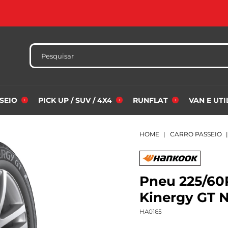
SSEIO
PICK UP / SUV / 4X4
RUNFLAT
VAN E UT
HOME
CARRO PASSEIO
Pneu 225/60
Kinergy GT 
HA0165