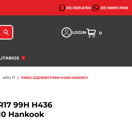
(31) 3329.6700
(31) 98991.7000
LOGIN
0
ILITÁRIOS
ARO 17
PNEU 225/60R17 99H H436 KINERGY GT N0 HANKOOK
R17 99H H436
N0 Hankook