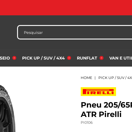
SSEIO
PICK UP / SUV / 4X4
RUNFLAT
VAN E UT
HOME
PICK UP / SUV / 4
Pneu 205/65
ATR Pirelli
PI0106