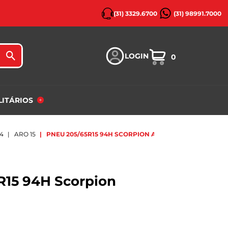
(31) 3329.6700
(31) 98991.7000
LOGIN
0
ILITÁRIOS
X4
ARO 15
PNEU 205/65R15 94H SCORPION ATR PIRELLI
R15 94H Scorpion