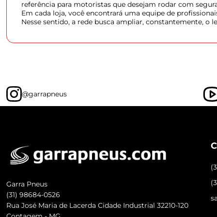
referência para motoristas que desejam rodar com segura
Em cada loja, você encontrará uma equipe de profission
Nesse sentido, a rede busca ampliar, constantemente, o 
@garrapneus
C
(
(
Garra Pneus
(31) 98684-0526
s
Rua José Maria de Lacerda Cidade Industrial 32210-120
Contagem - MG