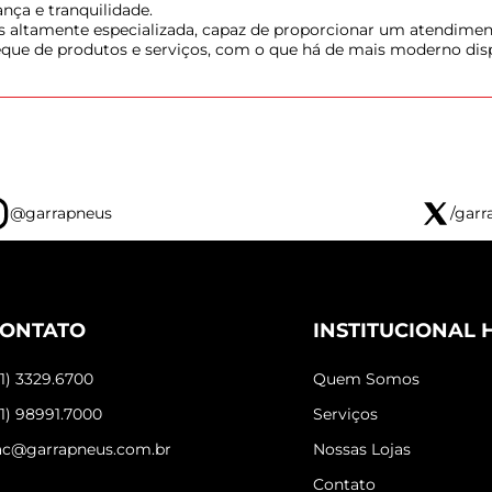
nça e tranquilidade.
ais altamente especializada, capaz de proporcionar um atendim
leque de produtos e serviços, com o que há de mais moderno di
@garrapneus
/garr
ONTATO
INSTITUCIONAL 
31) 3329.6700
Quem Somos
31) 98991.7000
Serviços
ac@garrapneus.com.br
Nossas Lojas
Contato