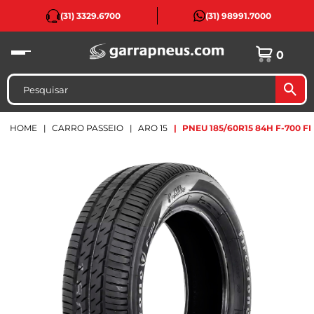
(31) 3329.6700
(31) 98991.7000
0
HOME
CARRO PASSEIO
ARO 15
PNEU 185/60R15 84H F-700 F