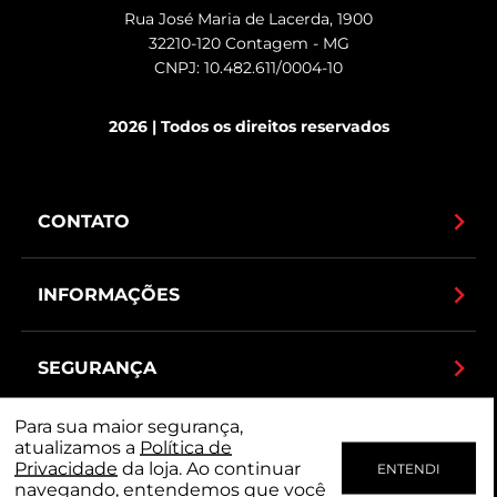
Rua José Maria de Lacerda, 1900
32210-120 Contagem - MG
CNPJ: 10.482.611/0004-10
2026 | Todos os direitos reservados
CONTATO
INFORMAÇÕES
SEGURANÇA
Para sua maior segurança,
MEIOS DE PAGAMENTO
atualizamos a
Política de
Privacidade
da loja. Ao continuar
ENTENDI
navegando, entendemos que você