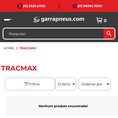
(31) 3329.6700
(31) 98991.7000
0
HOME
TRACMAX
TRACMAX
Filtros
Nenhum produto encontrado!