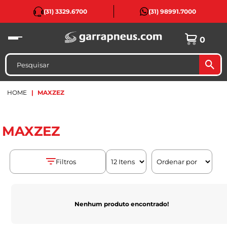
(31) 3329.6700
(31) 98991.7000
0
HOME
MAXZEZ
MAXZEZ
Filtros
Nenhum produto encontrado!