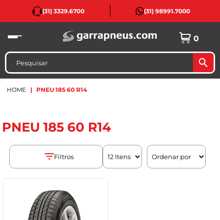
(31) 3329.6700
(31) 98991.7000
0
HOME
PNEU 185 60 R14
PNEU 185 60 R14
Filtros