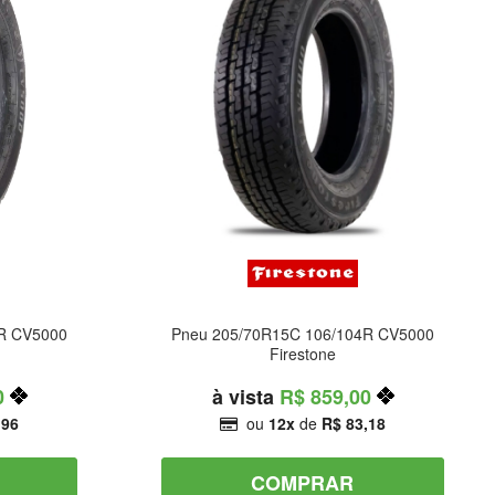
R CV5000
Pneu 205/70R15C 106/104R CV5000
Firestone
0
R$ 859,00
,96
ou
12
de
R$ 83,18
COMPRAR