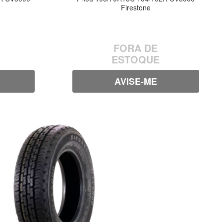
Firestone
FORA DE
ESTOQUE
AVISE-ME