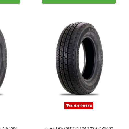
R CV5000
Pneu 195/70R15C 104/102R CV5000