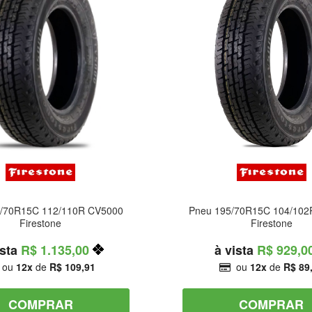
5/70R15C 112/110R CV5000
Pneu 195/70R15C 104/102
Firestone
Firestone
R$ 1.135,00
R$ 929,0
ou
12
de
R$ 109,91
ou
12
de
R$ 89
COMPRAR
COMPRAR