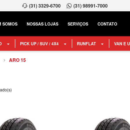
(31) 3329-6700
(31) 98991-7000
M SOMOS
NOSSAS LOJAS
SERVIÇOS
CONTATO
O
PICK UP / SUV / 4X4
RUNFLAT
VAN E U
S
ARO 15
rado(s)