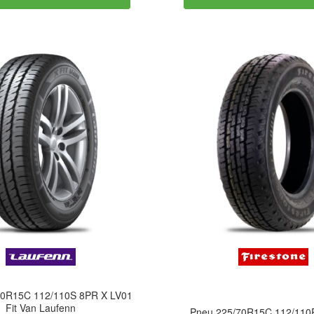
70R15C 112/110S 8PR X LV01
Fit Van Laufenn
Pneu 225/70R15C 112/110